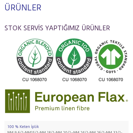
ÜRÜNLER
STOK SERVİS YAPTIĞIMIZ ÜRÜNLER
100 % Keten İplik
NM 9,6/1-NM15/1-NM 18/1-NM 20/1–NM 24/1-NM 26/1-NM 33/1-