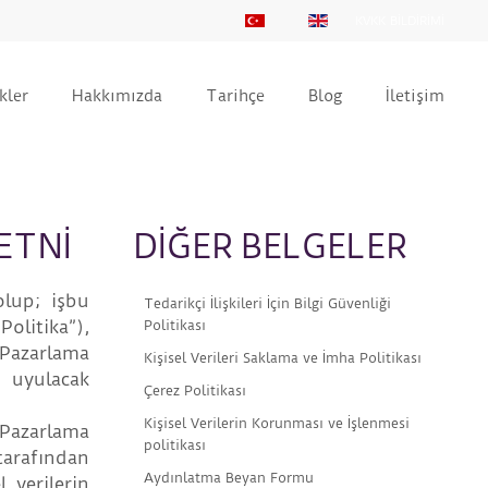
KVKK BİLDİRİMİ
kler
Hakkımızda
Tarihçe
Blog
İletişim
ETNİ
DİĞER BELGELER
olup; işbu
Tedarikçi İlişkileri İçin Bilgi Güvenliği
“Politika”
),
Politikası
 Pazarlama
Kişisel Verileri Saklama ve İmha Politikası
e uyulacak
Çerez Politikası
Kişisel Verilerin Korunması ve İşlenmesi
 Pazarlama
politikası
tarafından
Aydınlatma Beyan Formu
l verilerin