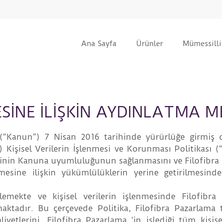
Ana Sayfa
Ürünler
Mümessilli
MESİNE İLİŞKİN AYDINLATMA M
(“Kanun”
) 7 Nisan 2016 tarihinde yürürlüğe girmiş 
a)
Kişisel Verilerin İşlenmesi ve Korunması Politikası (
rinin
Kanuna uyumluluğunun sağlanmasını ve
Filofibra
nmesine ilişkin yükümlülüklerin yerine getirilmesind
lirlemekte ve kişisel verilerin işlenmesinde
Filofibra
aktadır. Bu çerçevede Politika,
Filofibra Pazarlama
iyetlerini,
Filofibra Pazarlama
‘in işlediği tüm kişise