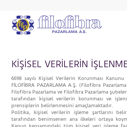
KİŞİSEL VERİLERİN İŞLEN
6698 sayılı Kişisel Verilerin Korunması Kanunu
FİLOFİBRA PAZARLAMA
A.Ş. (Filofibra Pazarlam
Filofibra Pazarlama
ve
Filofibra Pazarlama şubele
tarafından kişisel verilerin korunması ve işle
prensiplerin belirlenmesini amaçlamaktadır.
Politika, kişisel verilerin işleme şartlarını be
tarafından benimsenen ana ilkeleri ortaya koym
Kanun kapsamındaki tüm kişisel veri işleme faal