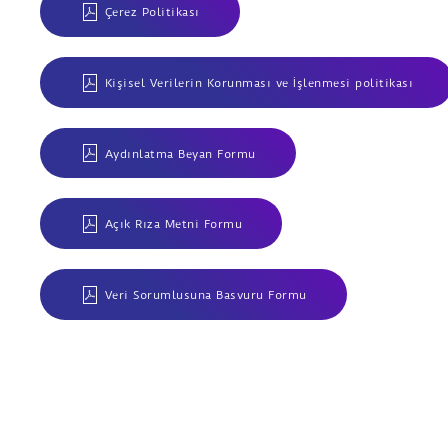
Çerez Politikası
Kişisel Verilerin Korunması ve İşlenmesi politikası
Aydınlatma Beyan Formu
Açık Rıza Metni Formu
Veri Sorumlusuna Basvuru Formu