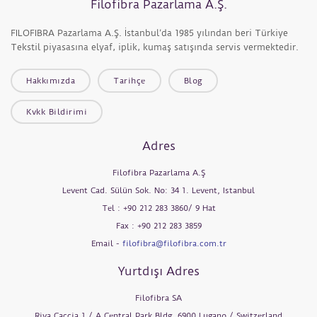
Filofibra Pazarlama A.Ş.
FILOFIBRA Pazarlama A.Ş. İstanbul’da 1985 yılından beri Türkiye
Tekstil piyasasına elyaf, iplik, kumaş satışında servis vermektedir.
Hakkımızda
Tarihçe
Blog
Kvkk Bildirimi
Adres
Filofibra Pazarlama A.Ş
Levent Cad. Sülün Sok. No: 34 1. Levent, Istanbul
Tel : +90 212 283 3860/ 9 Hat
Fax : +90 212 283 3859
Email -
filofibra@filofibra.com.tr
Yurtdışı Adres
Filofibra SA
Riva Caccia 1 / A Central Park Bldg. 6900 Lugano / Switzerland